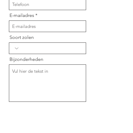
E-mailadres
Soort zolen
Bijzonderheden
De zolen zijn binnen 2 weken klaar.
Wij nemen contact met u op
wanneer ze klaar liggen op locatie.